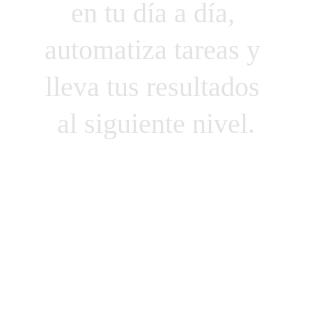
en tu día a día, 
automatiza tareas y 
lleva tus resultados 
al siguiente nivel.
Sé el motor del cambio en la nueva revolución 
industrial. 
¡Asegura tu lugar!
Regístrate aquí