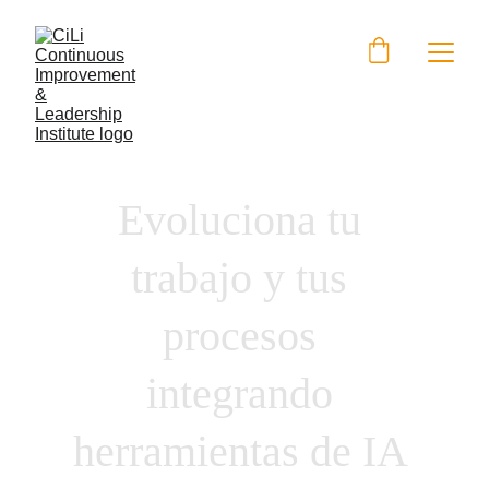
Evoluciona tu 
trabajo y tus 
procesos 
integrando 
herramientas de IA 