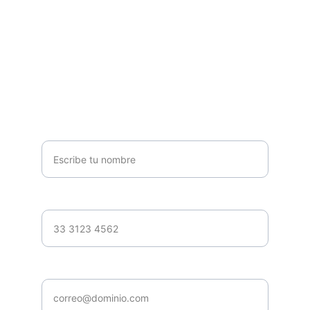
Regístrate aquí
Deja tus datos para el curso White Belt + 
IA
Nombre completo*
celular*
correo*